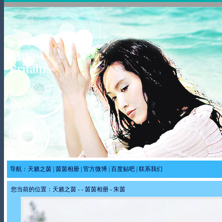
导航：
天籁之茵
|
茵茵相册
|
官方微博
|
百度贴吧
|
联系我们
您当前的位置：
天籁之茵
-
-
茵茵相册
- 朱茵