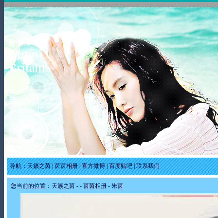
导航：
天籁之茵
|
茵茵相册
|
官方微博
|
百度贴吧
|
联系我们
您当前的位置：
天籁之茵
-
-
茵茵相册
- 朱茵