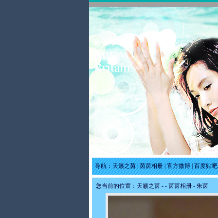
导航：
天籁之茵
|
茵茵相册
|
官方微博
|
百度贴吧
您当前的位置：
天籁之茵
-
-
茵茵相册
- 朱茵