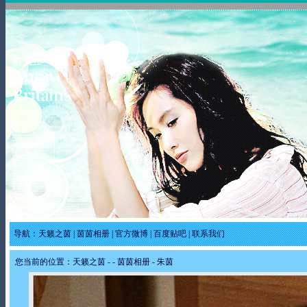
导航：
天籁之茵
|
茵茵相册
|
官方微博
|
百度贴吧
|
联系我们
您当前的位置：
天籁之茵
-
-
茵茵相册
- 朱茵