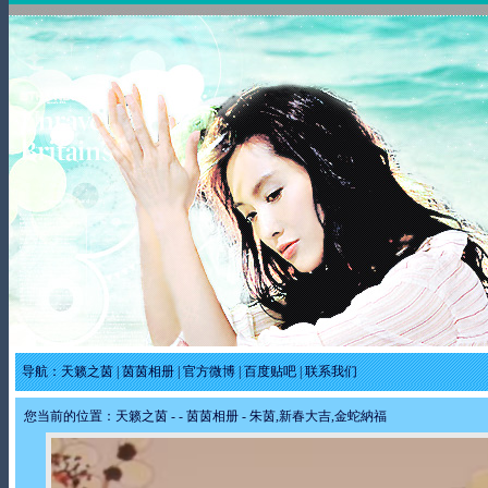
导航：
天籁之茵
|
茵茵相册
|
官方微博
|
百度贴吧
|
联系我们
您当前的位置：
天籁之茵
-
-
茵茵相册
- 朱茵,新春大吉,金蛇納福