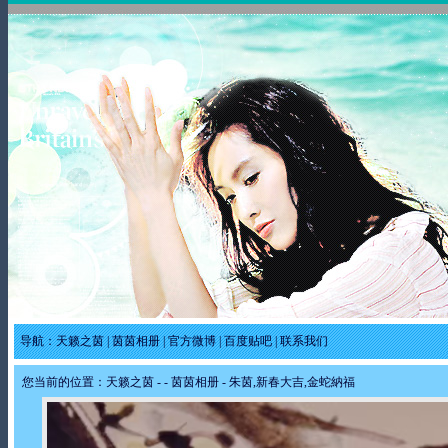
导航：
天籁之茵
|
茵茵相册
|
官方微博
|
百度贴吧
|
联系我们
您当前的位置：
天籁之茵
-
-
茵茵相册
- 朱茵,新春大吉,金蛇納福