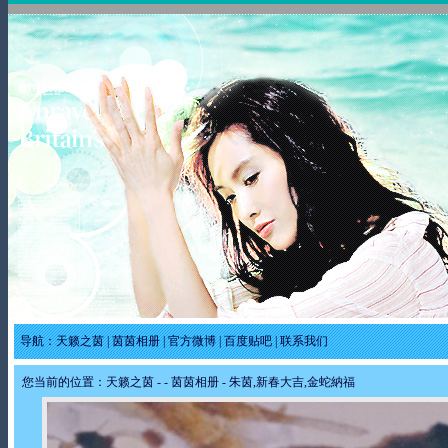
导航：
天籁之茵
|
茵茵相册
|
官方微博
|
百度贴吧
|
联系我们
您当前的位置：
天籁之茵
-
-
茵茵相册
- 朱茵,新春大吉,金蛇納福