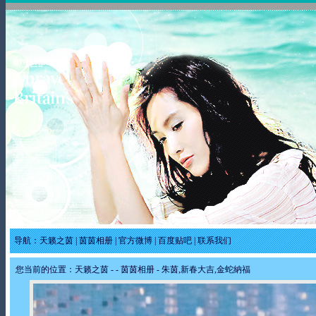
导航：
天籁之茵
|
茵茵相册
|
官方微博
|
百度贴吧
|
联系我们
您当前的位置：
天籁之茵
-
-
茵茵相册
- 朱茵,新春大吉,金蛇納福